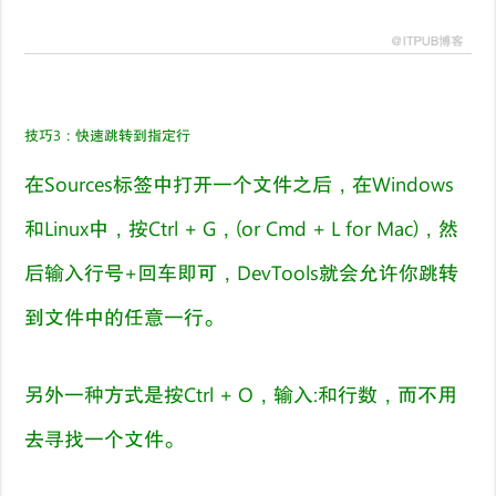
技巧
3
：
快速跳转到指定行
在
Sources
标签中打开一个文件之后，在
Windows
和
Linux
中，按
Ctrl + G
，
(or Cmd + L for Mac)
，然
后输入行号
+回车即可
，
DevTools
就会允许你跳转
到文件中的任意一行。
另外一种方式是按
Ctrl + O
，输入
:
和行数，而不用
去寻找一个文件。