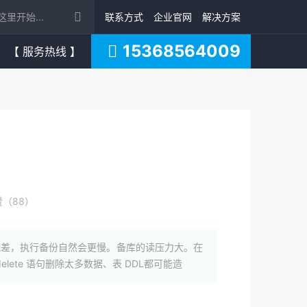
联系方式
企业官网
解决方案
15368564009
【 服务热线 】
赞（88）
能差，执行备份自然会更慢。备库的读压力大。在
ete 语句删除太多数据、表 DDL都可能造