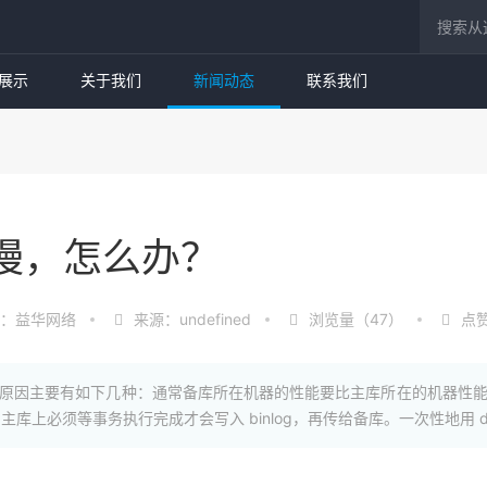
展示
关于我们
新闻动态
联系我们
太慢，怎么办？
：益华网络
来源：undefined
浏览量（47）
点
迟的原因主要有如下几种：通常备库所在机器的性能要比主库所在的机器性
上必须等事务执行完成才会写入 binlog，再传给备库。一次性地用 del