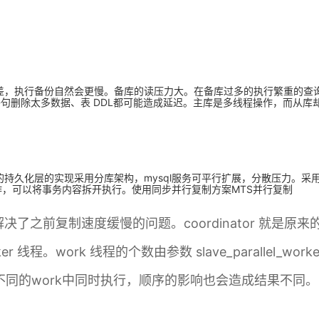
差，执行备份自然会更慢。备库的读压力大。在备库过多的执行繁重的查
lete 语句删除太多数据、表 DDL都可能造成延迟。主库是多线程操作，
持久化层的实现采用分库架构，mysql服务可平行扩展，分散压力。采用
操作，可以将事务内容拆开执行。使用同步并行复制方案MTS并行复制
了之前复制速度缓慢的问题。coordinator 就是原来的 s
线程。work 线程的个数由参数 slave_parallel_w
同的work中同时执行，顺序的影响也会造成结果不同。