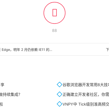
88
 2 月仍依赖 IE11 的业务存在中断风险
分享
谷歌浏览器开发常用8大技
做持续集成？
正确建立开发者社区，你
啦
VNPY中 Tick级别准高